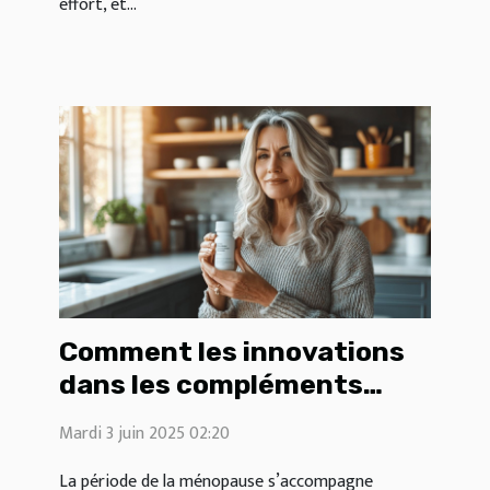
effort, et...
Comment les innovations
dans les compléments
alimentaires peuvent
Mardi 3 juin 2025 02:20
améliorer la qualité de vie
durant la ménopause
La période de la ménopause s’accompagne