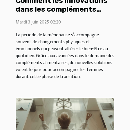
Comment les innovations
dans les compléments
alimentaires peuvent
Mardi 3 juin 2025 02:20
améliorer la qualité de vie
durant la ménopause
La période de la ménopause s’accompagne
souvent de changements physiques et
émotionnels qui peuvent altérer le bien-être au
quotidien. Grâce aux avancées dans le domaine des
compléments alimentaires, de nouvelles solutions
voient le jour pour accompagner les femmes
durant cette phase de transition...