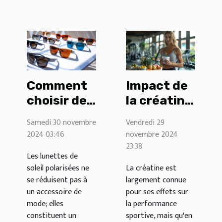
Comment
Impact de
choisir des
la créatine
lunettes
sur la
Samedi 30 novembre
Vendredi 29
de soleil
santé
2024 03:46
novembre 2024
polarisées
féminine :
23:38
Les lunettes de
pour une
mythes et
soleil polarisées ne
La créatine est
vision
réalités
se réduisent pas à
largement connue
optimale
un accessoire de
pour ses effets sur
mode; elles
la performance
constituent un
sportive, mais qu'en